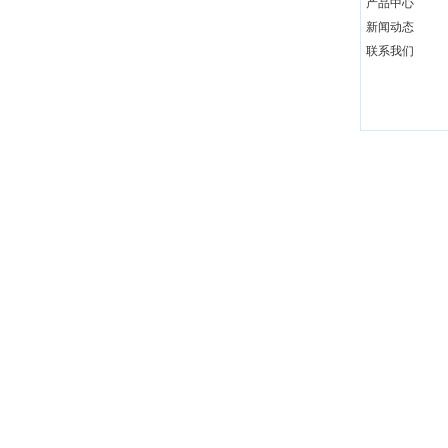
产品中心
交通便利。公司现有生产场地及办公室场所4000多平
新闻动态
方，员工60多人，工程技术人员5人。年产加热设备300
联系我们
多台套，成为多家大型热处理厂的主要设备供应商。