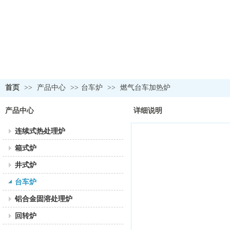
首页
>>
产品中心
>>
台车炉
>>
燃气台车加热炉
产品中心
详细说明
连续式热处理炉
箱式炉
井式炉
台车炉
铝合金固溶处理炉
回转炉