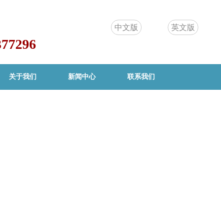
中文版
英文版
377296
关于我们
新闻中心
联系我们