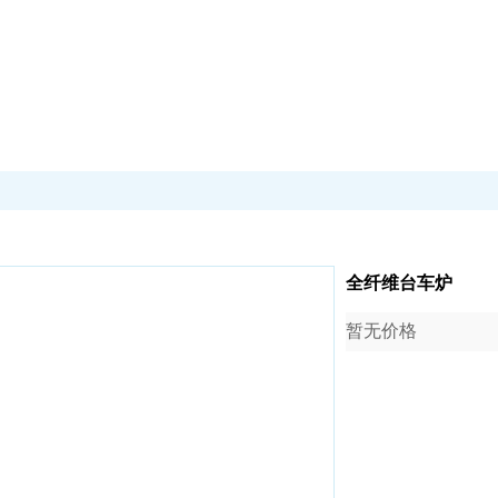
全纤维台车炉
暂无价格