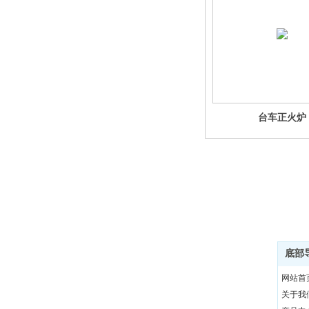
台车正火炉
底部
佛兴电炉有限公司是设计制造热处理设备的专业厂。成
网站首
立于1992年，位于中国广东省佛山市，地理位置优越，
关于我