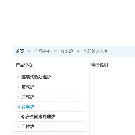
首页
>>
产品中心
>>
台车炉
>>
全纤维台车炉
产品中心
详细说明
连续式热处理炉
箱式炉
井式炉
台车炉
铝合金固溶处理炉
回转炉