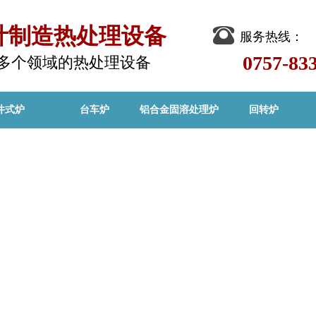
计制造热处理设备
服务热线：
0757-83
多个领域的热处理设备
井式炉
台车炉
铝合金固溶处理炉
回转炉