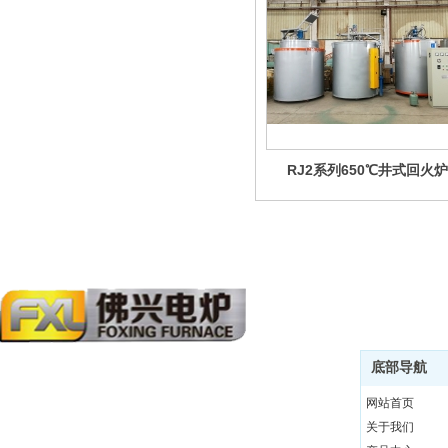
RJ2系列650℃井式回火炉
底部导航
佛兴电炉有限公司是设计制造热处理设备的专业厂。成
网站首页
立于1992年，位于中国广东省佛山市，地理位置优越，
关于我们