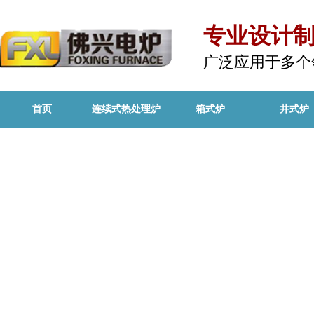
专业设计
广泛应用于多个
首页
连续式热处理炉
箱式炉
井式炉
产品中心
PRODUCT CENTER